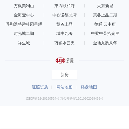
万枫美利山
東方颐和府
大东新城
金海壹中心
中铁诺德龙湾
慧谷上品二期
呼和浩特碧桂园星耀
慧谷上品
德通 云中府
时光城二期
城中九著
中梁中朵拾光里
祥生城
万锦水云天
金地九韵风华
新房
证照资质
网站地图
楼盘地图
京ICP证B2-20180524号 京公安备案11010502039463号