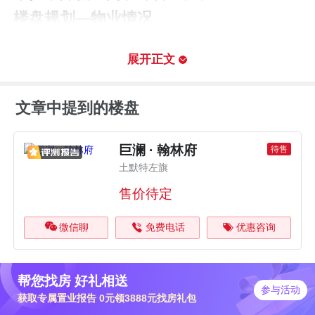
楼盘规划—物业情况
楼盘物业为待定;
展开正文
项目周边配有楼盘5km（直线距离）内有6个大型超市，最近的是
天俊百货超市(正太小区店)，距离楼盘275米。楼盘5km（直线距
文章中提到的楼盘
离）内有4个综合医院，最近的是呼市政德医院，距离楼盘858
米。楼盘5km（直线距离）内有21个幼儿园，最近的是童乐幼儿
园，距离楼盘342米。可满足日常生活所需。
巨澜 · 翰林府
待售
土默特左旗
在户型设计方面，D户型户型是其主力户
售价待定
型之一，该户型为三居室、南北设计，6米
阔尺大开间，阔尺宽厅。 主卧套房，配独
微信聊
免费电话
优惠咨询
立卫浴，尊享私密。 LDK一体，餐客厨一
体化，共享生活空间。 高得房率，功能空
帮您找房 好礼相送
参与活动
间实用扩展。
获取专属置业报告 0元领3888元找房礼包