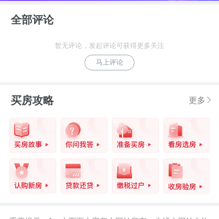
全部评论
综上，巨澜 · 翰林府位于呼和浩特市金川
暂无评论，发起评论可获得更多关注
开发区金川学校东侧,家校零距离，低密度
马上评论
小高层该楼盘户型含86.72~130.94㎡，适
合意向定居土默特左旗的刚需购房人群如
买房攻略
更多
需了解更多信息，请点击楼盘详情页查
看，或持续关注我们的最新消息。